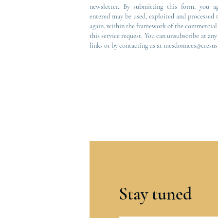
newsletter. By submitting this form, you a
entered may be used, exploited and processed 
again, within the framework of the commercial 
this service request. You can unsubscribe at an
links or by contacting us at mesdonnees@cresus.
Stay tuned