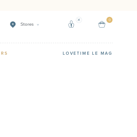
Create an alert
Sell
0
Stores
ERS
LOVETIME LE MAG