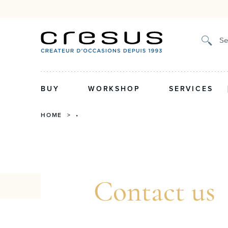
Certified authenticity, 2-y
Se
BUY
WORKSHOP
SERVICES
HOME
> •
Contact us