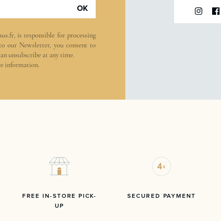
OK
sus.fr
, is responsible for processing
 to our Newsletter, you consent to
can unsubscribe at any time.
e information.
FREE IN-STORE PICK-
SECURED PAYMENT
UP