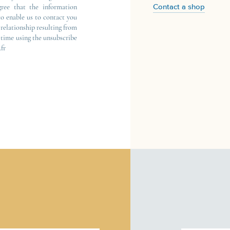
gree that the information
Contact a shop
to enable us to contact you
relationship resulting from
y time using the unsubscribe
fr