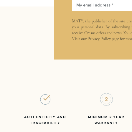
My email address *
MATY, the publisher of the site
cre
your personal data. By subscribing
receive Cresus offers and news. You 
Visit our
Privacy Policy
page for mor
AUTHENTICITY AND
MINIMUM 2 YEAR
TRACEABILITY
WARRANTY