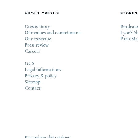
ABOUT CRESUS
STORES
Cresus' Story
Bordeaux
Our values and commitments
Lyon's S
Our expertise
Paris Ma
Press review
Careers
GCS
Legal informations
Privacy & policy
Sitemap
Contact
Paramètres des cookies