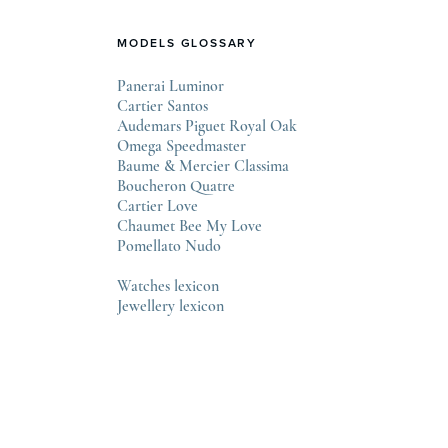
MODELS GLOSSARY
Panerai Luminor
Cartier Santos
Audemars Piguet Royal Oak
Omega Speedmaster
Baume & Mercier Classima
Boucheron Quatre
Cartier Love
Chaumet Bee My Love
Pomellato Nudo
Watches lexicon
Jewellery lexicon