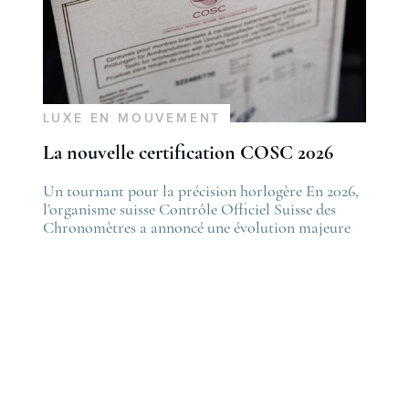
LUXE EN MOUVEMENT
La nouvelle certification COSC 2026
he post
Un tournant pour la précision horlogère En 2026,
The po
es nouveautés Rolex Watches & Wonders 2026
l’organisme suisse Contrôle Officiel Suisse des
La nou
irst appeared on
Chronomètres a annoncé une évolution majeure
first 
ovetime
de ses standards. Cette nouvelle certification,
Lovet
appelée “Excellence Chronometer”, vise à
.
moderniser les critères de précision et de fiabilité
des montres mécaniques suisses. Après près de 50
ans sans changement majeur, cette initiative
marque une étape importante dans l’histoire de
l’horlogerie. Le COSC : la …