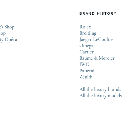
BRAND HISTORY
's Shop
Rolex
hop
Breitling
ty Opéra
Jaeger-LeCoultre
Omega
Cartier
Baume & Mercier
IWC
Panerai
Zénith
All the luxury brands
All the luxury models