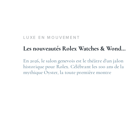
LUXE EN MOUVEMENT
Les nouveautés Rolex Watches & Wonders 2026
En 2026, le salon genevois est le théâtre d’un jalon
T
historique pour Rolex. Célébrant les 100 ans de la
L
mythique Oyster, la toute première montre
f
bracelet étanche dévoilée en 1926, la manufacture
L
lève le voile sur une collection commémorative
.
alliant héritage patrimonial et vision prospective.
De l’innovation métallurgique à la
réinterprétation esthétique de ses grandes icônes,
décryptage des pièces maîtresses de ce millésime.
Oyster Perpetual …