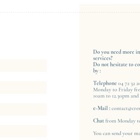
Do you need more in
services?
Do not hesitate to co
by :
Telephone
04 72 32 2
Monday to Friday fr
10am to 12.30pm and
e-Mail :
contact@cres
Chat
from Monday to
You can send your mai