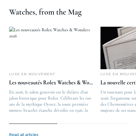
Watches, from the Mag
LUXE EN MOUVEMENT
LUXE EN MOUVE
Les nouveautés Rolex Watches & Wonders 2026
La nouvelle cer
En 2026, le salon genevois est le théâtre d’un
The post
Un tournant pour l
jalon historique pour Rolex. Célébrant les 100
Les nouveautés Rolex 
2026, l’organisme su
ans de la mythique Oyster, la toute première
first appeared on
des Chronomètres a
montre bracelet étanche dévoilée en 1926, la
Lovetime
majeure de ses stan
manufacture lève le voile sur une collection
.
certification, appel
commémorative alliant héritage patrimonial et
Chronometer”, vise 
vision prospective. De l’innovation
précision et de fiab
métallurgique à la réinterprétation esthétique
mécaniques suisses.
Read all articles