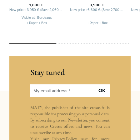
1,890
€
3,900
€
New price : 3,950 € (Save 2,060 € )
New price : 6,600 € (Save 2,700 € )
New p
Visible at : Bordeaux
+ Paper + Box
+ Paper + Box
Stay tuned
OK
My email address *
MATY, the publisher of the site
cresus.fr
, is
responsible for processing your personal data.
By subscribing to our Newsletter, you consent
to receive Cresus offers and news. You can
unsubscribe at any time.
Visit our
Privacy Policy
page for more