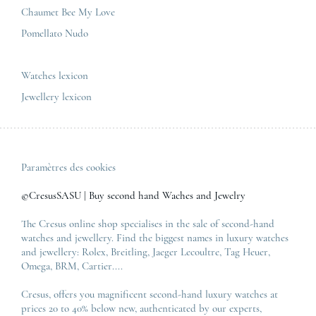
Zénith
Chaumet Bee My Love
Pomellato Nudo
All the luxury brands
All the luxury models
Watches lexicon
Jewellery lexicon
Paramètres des cookies
©CresusSASU | Buy second hand Waches and Jewelry
The Cresus online shop specialises in the sale of second-hand
watches and jewellery. Find the biggest names in luxury watches
and jewellery:
Rolex
,
Breitling
,
Jaeger Lecoultre
,
Tag Heuer
,
Omega
,
BRM
,
Cartier
....
Cresus, offers you magnificent second-hand luxury watches at
prices 20 to 40% below new, authenticated by our experts,