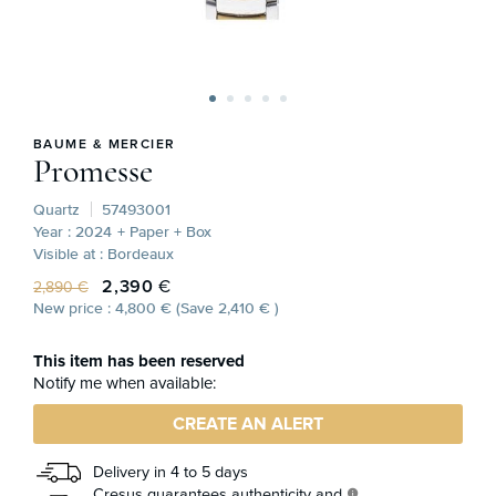
BAUME & MERCIER
Promesse
Quartz
57493001
Year : 2024
+ Paper + Box
Visible at : Bordeaux
2,390
€
2,890 €
New price : 4,800 € (Save 2,410 € )
This item has been reserved
Notify me when available:
CREATE AN ALERT
Delivery in 4 to 5 days
Cresus guarantees authenticity and
info