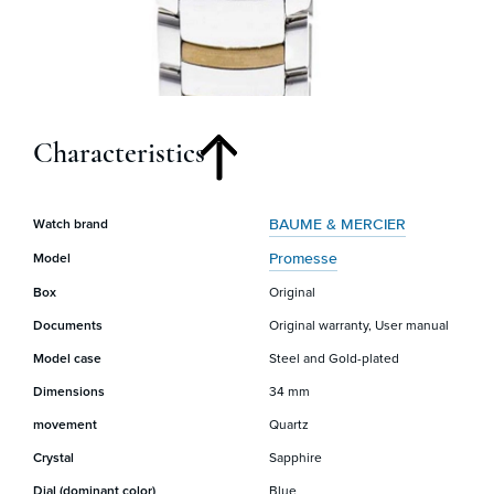
Characteristics
BAUME & MERCIER
Watch brand
Promesse
Model
Box
Original
Documents
Original warranty, User manual
Model case
Steel and Gold-plated
Dimensions
34 mm
movement
Quartz
Crystal
Sapphire
Dial (dominant color)
Blue