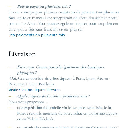
Puis-je payer en plusieurs fois ?
Cresus vous propose plusieurs
solutions de paiement en plusieurs
fois
: en 10 et 12 mois avec acceptation de votre dossier par notre
partenaire Alma. Vous pouvez également opter pour un paiement
en 2, 3 ou 4 fois sans frais. En savoir plus sur
.
les paiements en plusieurs fois
Livraison
Est-ce que Cresus possède également des boutiques
physiques ?
Oui, Cresus possède
cinq boutiques
: à Paris, Lyon, Aix-en-
Provence, Lille et Bordeaux.
.
Visitez les boutiques Cresus
Quels moyens de livraison proposez-vous ?
Nous vous proposons :
une
expédition à domicile
via les services sécurisés de la
Poste : selon le montant de votre achat en Colissimo Expert
ou en Valeur Déclarée.
un
retrait de votre article dans la boutique
Cresus
de votre