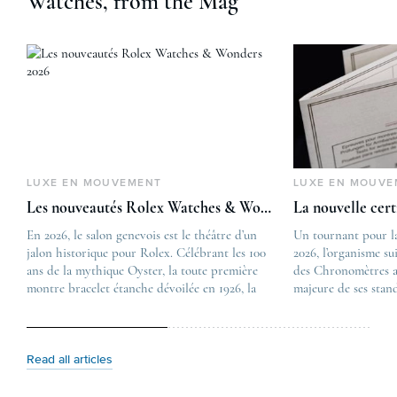
Watches, from the Mag
LUXE EN MOUVEMENT
LUXE EN MOUVE
Les nouveautés Rolex Watches & Wonders 2026
La nouvelle cer
En 2026, le salon genevois est le théâtre d’un
The post
Un tournant pour l
jalon historique pour Rolex. Célébrant les 100
Les nouveautés Rolex 
2026, l’organisme su
ans de la mythique Oyster, la toute première
first appeared on
des Chronomètres a
montre bracelet étanche dévoilée en 1926, la
Lovetime
majeure de ses stan
manufacture lève le voile sur une collection
.
certification, appel
commémorative alliant héritage patrimonial et
Chronometer”, vise 
vision prospective. De l’innovation
précision et de fiab
métallurgique à la réinterprétation esthétique
mécaniques suisses.
Read all articles
de ses grandes icônes, décryptage des pièces
changement majeur, 
maîtresses de ce millésime. Oyster Perpetual …
étape importante dan