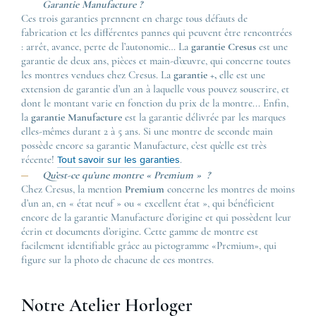
Garantie Manufacture ?
Ces trois garanties prennent en charge tous défauts de
fabrication et les différentes pannes qui peuvent être rencontrées
: arrêt, avance, perte de l’autonomie… La
garantie Cresus
est une
garantie de deux ans, pièces et main-d’œuvre, qui concerne toutes
les montres vendues chez Cresus. La
garantie +,
elle est une
extension de garantie d’un an à laquelle vous pouvez souscrire, et
dont le montant varie en fonction du prix de la montre... Enfin,
la
garantie Manufacture
est la garantie délivrée par les marques
elles-mêmes durant 2 à 5 ans. Si une montre de seconde main
possède encore sa garantie Manufacture, c’est qu’elle est très
récente!
.
Tout savoir sur les garanties
Qu’est-ce qu’une montre « Premium » ?
Chez Cresus, la mention
Premium
concerne les montres de moins
d’un an, en « état neuf » ou « excellent état », qui bénéficient
encore de la garantie Manufacture d’origine et qui possèdent leur
écrin et documents d’origine. Cette gamme de montre est
facilement identifiable grâce au pictogramme «Premium», qui
figure sur la photo de chacune de ces montres.
Notre Atelier Horloger