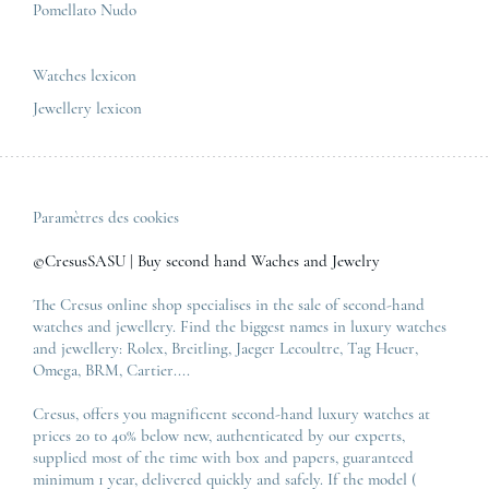
Pomellato Nudo
All the luxury brands
All the luxury models
Watches lexicon
Jewellery lexicon
Paramètres des cookies
©CresusSASU | Buy second hand Waches and Jewelry
The Cresus online shop specialises in the sale of second-hand
watches and jewellery. Find the biggest names in luxury watches
and jewellery:
Rolex
,
Breitling
,
Jaeger Lecoultre
,
Tag Heuer
,
Omega
,
BRM
,
Cartier
....
Cresus, offers you magnificent second-hand luxury watches at
prices 20 to 40% below new, authenticated by our experts,
supplied most of the time with box and papers, guaranteed
minimum 1 year, delivered quickly and safely. If the model (