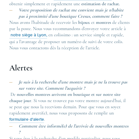
obtenir simplement et rapidement une
estimation de rachat.
Votre proposition de rachat me convient mais je n’habite
pas à proximité d’une boutique Cresus, comment faire ?
Nous avons l’habitude de recevoir les
bijoux
et
montres
de clients
par la poste. Nous vous recommandons d’envoyer votre article à
en colissimo : un service simple et rapide,
notre siège à Lyon,
qui a l’avantage de proposer un numéro de suivi de votre colis.
Nous vous contactons dès la réception de l’article.
Alertes
Je suis à la recherche d’une montre mais je ne la trouve pas
sur votre site. Comment l’acquérir ?
De
nouvelles montres arrivent en boutique et sur notre site
chaque jour
. Si vous ne trouvez pas votre montre aujourd’hui, il
se peut que nous la recevions demain. Pour que vous en soyez
rapidement averti(e), nous vous proposons de remplir un
.
formulaire d'alerte
Comment être informé(e) de l’arrivée de nouvelles montres
?
Si vous êtes à la recherche d’un modèle particulier, nous vous