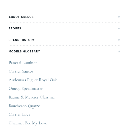
Le COSC : la …
ABOUT CRESUS
Cresus' Story
STORES
Our values and commitments
Bordeaux's Shop
BRAND HISTORY
Our expertise
Lyon's Shop
Rolex
MODELS GLOSSARY
Press review
Paris Maty Opéra
Breitling
Careers
Panerai Luminor
Jaeger-LeCoultre
Cartier Santos
Omega
GCS
Audemars Piguet Royal Oak
Cartier
Legal informations
Omega Speedmaster
Baume & Mercier
Privacy & policy
Baume & Mercier Classima
IWC
Sitemap
Boucheron Quatre
Panerai
Contact
Cartier Love
Zénith
Chaumet Bee My Love