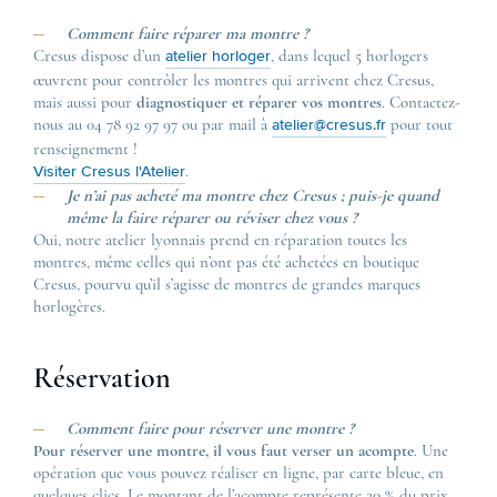
Comment faire réparer ma montre ?
Cresus dispose d’un
, dans lequel 5 horlogers
atelier horloger
œuvrent pour contrôler les montres qui arrivent chez Cresus,
mais aussi pour
diagnostiquer et réparer vos montres
. Contactez-
nous au 04 78 92 97 97 ou par mail à
pour tout
atelier@cresus.fr
renseignement !
.
Visiter Cresus l'Atelier
Je n’ai pas acheté ma montre chez Cresus ; puis-je quand
même la faire réparer ou réviser chez vous ?
Oui, notre atelier lyonnais prend en réparation toutes les
montres, même celles qui n’ont pas été achetées en boutique
Cresus, pourvu qu’il s’agisse de montres de grandes marques
horlogères.
Réservation
Comment faire pour réserver une montre ?
Pour réserver une montre, il vous faut verser un acompte
. Une
opération que vous pouvez réaliser en ligne, par carte bleue, en
quelques clics. Le montant de l’acompte représente 20 % du prix