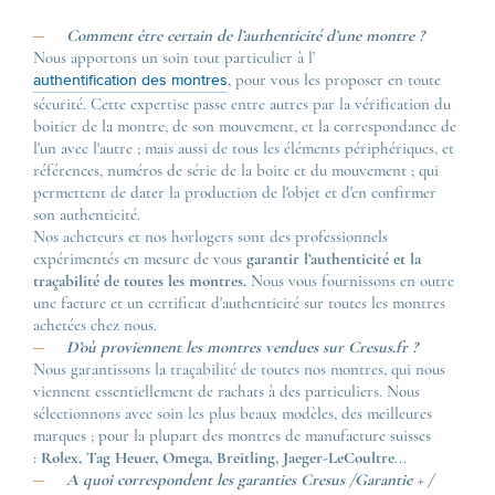
Comment être certain de l’authenticité d’une montre ?
Nous apportons un soin tout particulier à l’
, pour vous les proposer en toute
authentification des montres
sécurité. Cette expertise passe entre autres par la vérification du
boitier de la montre, de son mouvement, et la correspondance de
l'un avec l'autre ; mais aussi de tous les éléments périphériques, et
références, numéros de série de la boite et du mouvement ; qui
permettent de dater la production de l'objet et d'en confirmer
son authenticité.
Nos acheteurs et nos horlogers sont des professionnels
expérimentés en mesure de vous
garantir l’authenticité et la
traçabilité de toutes les montres.
Nous vous fournissons en outre
une facture et un certificat d'authenticité sur toutes les montres
achetées chez nous.
D’où proviennent les montres vendues sur Cresus.fr ?
Nous garantissons la traçabilité de toutes nos montres, qui nous
viennent essentiellement de rachats à des particuliers. Nous
sélectionnons avec soin les plus beaux modèles, des meilleures
marques ; pour la plupart des montres de manufacture suisses
:
Rolex, Tag Heuer, Omega, Breitling, Jaeger-LeCoultre
...
A quoi correspondent les garanties Cresus /Garantie + /