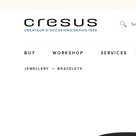
Certified authenticity, 2-year guarantee
Pick up in sto
Se
BUY
WORKSHOP
SERVICES
JEWELLERY
>
BRACELETS