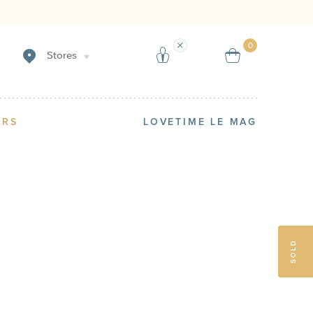
Sell
Reserve a product
0
Stores
ERS
LOVETIME LE MAG
SOLD