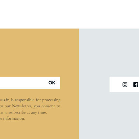
OK
sus.fr
, is responsible for processing
 to our Newsletter, you consent to
can unsubscribe at any time.
e information.