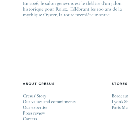
En 2026, le salon genevois est le théâtre d’un jalon
T
historique pour Rolex. Célébrant les 100 ans de la
L
mythique Oyster, la toute première montre
f
bracelet étanche dévoilée en 1926, la manufacture
L
lève le voile sur une collection commémorative
.
alliant héritage patrimonial et vision prospective.
De l’innovation métallurgique à la
réinterprétation esthétique de ses grandes icônes,
décryptage des pièces maîtresses de ce millésime.
Oyster Perpetual …
ABOUT CRESUS
STORES
Cresus' Story
Bordeaux
Our values and commitments
Lyon's S
Our expertise
Paris Ma
Press review
Careers