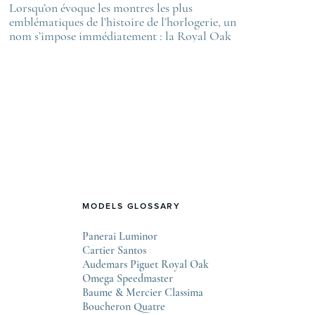
st
Lorsqu’on évoque les montres les plus
The post
velle certification COSC 2026
emblématiques de l’histoire de l’horlogerie, un
La Royal Oa
appeared on
nom s’impose immédiatement : la Royal Oak
de luxe
ime
d’Audemars Piguet. Véritable révolution à sa
first appea
sortie en 1972, elle a bouleversé les codes établis et
Lovetime
continue, encore aujourd’hui, d’influencer le
.
design horloger contemporain. Une naissance
audacieuse en pleine crise Au début des années
1970, l’industrie horlogère suisse traverse une
période délicate, fragilisée par l’arrivée des …
MODELS GLOSSARY
Panerai Luminor
Cartier Santos
Audemars Piguet Royal Oak
Omega Speedmaster
Baume & Mercier Classima
Boucheron Quatre