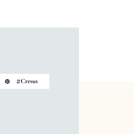
#
Cresus