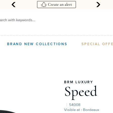
re
Create an alert
arch with keywords...
BRAND NEW COLLECTIONS
SPECIAL OFF
BRM LUXURY
Speed
54008
Visible at : Bordeaux