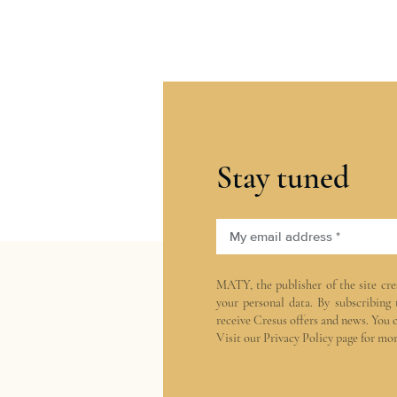
Stay tuned
My email address *
MATY, the publisher of the site
cre
your personal data. By subscribing
receive Cresus offers and news. You 
Visit our
Privacy Policy
page for mor