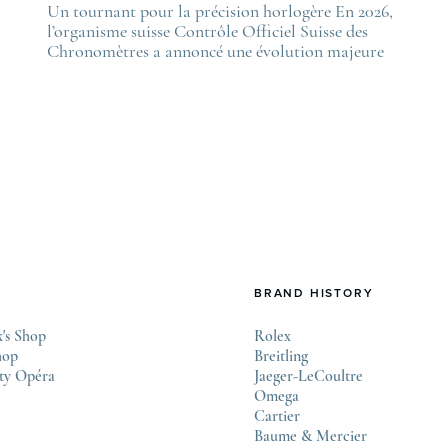
he post
Un tournant pour la précision horlogère En 2026,
The po
es nouveautés Rolex Watches & Wonders 2026
l’organisme suisse Contrôle Officiel Suisse des
La nou
irst appeared on
Chronomètres a annoncé une évolution majeure
first 
ovetime
de ses standards. Cette nouvelle certification,
Lovet
appelée “Excellence Chronometer”, vise à
.
moderniser les critères de précision et de fiabilité
des montres mécaniques suisses. Après près de 50
ans sans changement majeur, cette initiative
marque une étape importante dans l’histoire de
l’horlogerie. Le COSC : la …
BRAND HISTORY
's Shop
Rolex
hop
Breitling
ty Opéra
Jaeger-LeCoultre
Omega
Cartier
Baume & Mercier