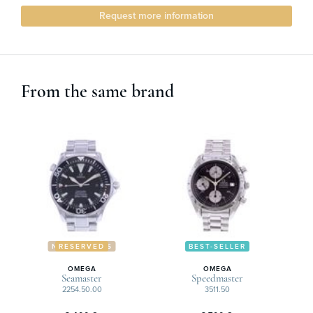
Request more information
From the same brand
NOUVEAUTÉS
RESERVED
BEST-SELLER
OMEGA
OMEGA
Seamaster
Speedmaster
2254.50.00
3511.50