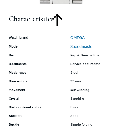
Characteristics
OMEGA
Watch brand
Speedmaster
Model
Box
Repair Service Box
Documents
Service documents
Model case
Steel
Dimensions
39 mm
movement
self-winding
Crystal
Sapphire
Dial (dominant color)
Black
Bracelet
Steel
Buckle
Simple folding