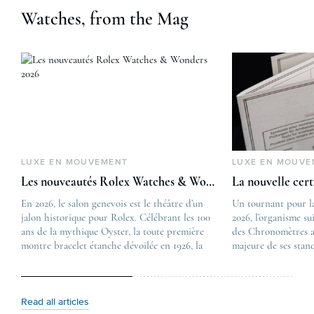
Watches, from the Mag
LUXE EN MOUVEMENT
LUXE EN MOUVE
Les nouveautés Rolex Watches & Wonders 2026
La nouvelle cer
En 2026, le salon genevois est le théâtre d’un
The post
Un tournant pour l
jalon historique pour Rolex. Célébrant les 100
Les nouveautés Rolex 
2026, l’organisme su
ans de la mythique Oyster, la toute première
first appeared on
des Chronomètres a
montre bracelet étanche dévoilée en 1926, la
Lovetime
majeure de ses stan
manufacture lève le voile sur une collection
.
certification, appel
commémorative alliant héritage patrimonial et
Chronometer”, vise 
vision prospective. De l’innovation
précision et de fiab
métallurgique à la réinterprétation esthétique
mécaniques suisses.
Read all articles