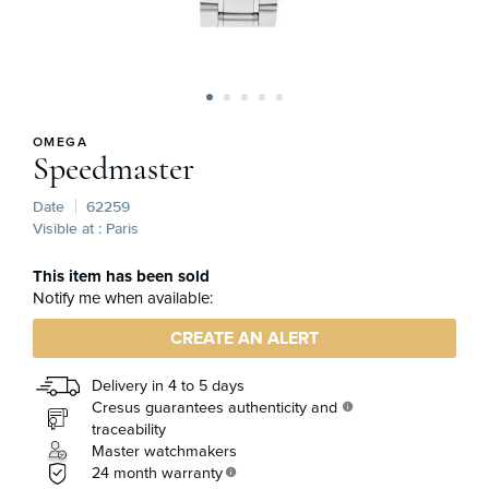
OMEGA
Speedmaster
Date
62259
Visible at : Paris
This item has been sold
Notify me when available:
CREATE AN ALERT
Delivery in 4 to 5 days
Cresus guarantees authenticity and
info
traceability
Master watchmakers
24 month warranty
info