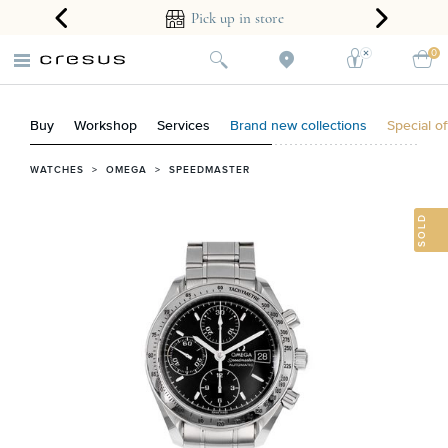
ear guarantee
Pick up in store
0
Buy
Workshop
Services
Brand new collections
Special of
WATCHES
>
OMEGA
>
SPEEDMASTER
SOLD