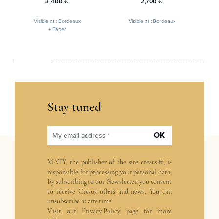
3,400
€
2,700
€
Visible at : Bordeaux
Visible at : Bordeaux
+ Paper
Stay tuned
OK
My email address *
MATY, the publisher of the site
cresus.fr
, is
responsible for processing your personal data.
By subscribing to our Newsletter, you consent
to receive Cresus offers and news. You can
unsubscribe at any time.
Visit our
Privacy Policy
page for more