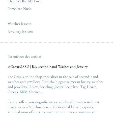
Chaumet Bee My Love
Pomellato Nudo
All the luxury brands
All the luxury models
Watches lexicon
Jewellery lexicon
Paramètres des cookies
©CresusSASU | Buy second hand Waches and Jewelry
The Cresus online shop specialises in the sale of second-hand
watches and jewellery. Find the biggest names in luxury watches
and jewellery:
Rolex
,
Breitling
,
Jaeger Lecoultre
,
Tag Heuer
,
Omega
,
BRM
,
Cartier
....
Cresus, offers you magnificent second-hand luxury watches at
prices 20 to 40% below new, authenticated by our experts,
supplied most of the time with box and papers, guaranteed